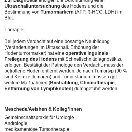
Zur Diagnostik
erfolgen die Durchführung einer
Ultraschalluntersuchung
des Hodens und die
Bestimmung von
Tumormarkern
(AFP, ß-HCG, LDH) im
Blut.
Therapie:
Bei jedem Verdacht auf eine bösartige Neubildung
(Veränderungen im Ultraschall, Erhöhung der
Hodentumormarker) hat eine
operative inguinale
Freilegung des Hodens
mit Schnellschnittdiagnostik zu
erfolgen. Bestätigt der Pathologe den Verdacht, muss der
betroffene Hoden entfernt werden. Je nach Tumortyp (90 %
sind Keimzelltumoren) und Tumorstadium müssen ggf.
weitere Maßnahmen (
Bestrahlung
,
Chemotherapie
,
Entfernung von Lymphknoten
) durchgeführt werden.
Meschede/Aeishen & Kolleg*innen
Gemeinschaftspraxis für Urologie
Andrologie,
medikamentöse Tumortherapie