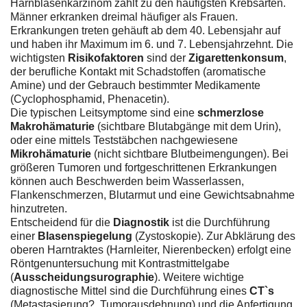
Harnblasenkarzinom zählt zu den häufigsten Krebsarten.
Männer erkranken dreimal häufiger als Frauen.
Erkrankungen treten gehäuft ab dem 40. Lebensjahr auf
und haben ihr Maximum im 6. und 7. Lebensjahrzehnt. Die
wichtigsten
Risikofaktoren
sind der
Zigarettenkonsum
,
der berufliche Kontakt mit Schadstoffen (aromatische
Amine) und der Gebrauch bestimmter Medikamente
(Cyclophosphamid, Phenacetin).
Die typischen Leitsymptome sind eine
schmerzlose
Makrohämaturie
(sichtbare Blutabgänge mit dem Urin),
oder eine mittels Teststäbchen nachgewiesene
Mikrohämaturie
(nicht sichtbare Blutbeimengungen). Bei
größeren Tumoren und fortgeschrittenen Erkrankungen
können auch Beschwerden beim Wasserlassen,
Flankenschmerzen, Blutarmut und eine Gewichtsabnahme
hinzutreten.
Entscheidend für die
Diagnostik
ist die Durchführung
einer
Blasenspiegelung
(Zystoskopie). Zur Abklärung des
oberen Harntraktes (Harnleiter, Nierenbecken) erfolgt eine
Röntgenuntersuchung mit Kontrastmittelgabe
(
Ausscheidungsurographie
). Weitere wichtige
diagnostische Mittel sind die Durchführung eines
CT`s
(Metastasierung?, Tumorausdehnung) und die Anfertigung