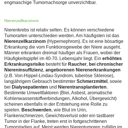
engmaschige Tumornachsorge unverzichtbar.
Nierenzellkarzinom
Nierenkrebs ist relativ selten. Es können verschiedene
Tumorarten unterschieden werden. Am häufigsten ist das
Nierenzellkarzinom
(Hypernephrom). Es ist eine bösartige
Erkrankung die vom Funktionsgewebe der Niere ausgeht.
Männer erkranken dreimal häufiger als Frauen, wobei der
Häufigkeitsgipfel im 40-70. Lebensjahr liegt. Ein
erhöhtes
Erkrankungsrisiko
besteht für
Raucher
,
bei chronischer
Niereninsuffizienz
,
angeborenen Nierenerkrankungen
(z.B. Von-Hippel-Lindau-Syndrom, tuberöse Sklerose),
langjährigem Gebrauch bestimmter
Schmerzmittel
, sowie
bei
Dialysepatienten
und
Nierentransplantierten
.
Bestimmte Umweltfaktoren (Blei, Asbest, aromatische
Kohlenwasserstoffverbindungen, Alkohol, Übergewicht)
scheinen ebenfalls in der Entstehung eine Rolle zu
spielen.
Beschwerden
, wie Blut im Urin,
Flankenschmerzen, Gewichtsverlust oder ein tastbarer
Tumor in der Flanke, treten erst in fortgeschrittenen
Tumorstadien auf. Meist werden Nierentumoren zufällig im