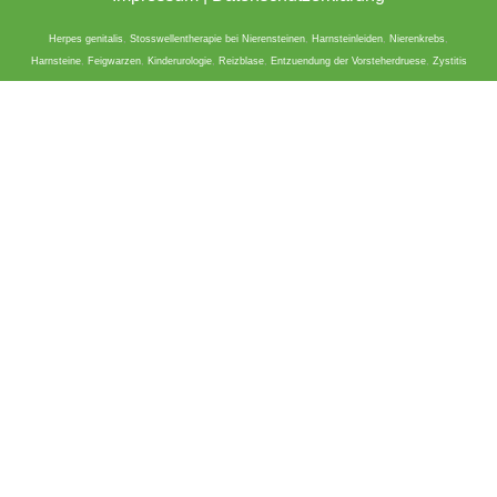
Herpes genitalis
,
Stosswellentherapie bei Nierensteinen
,
Harnsteinleiden
,
Nierenkrebs
,
Harnsteine
,
Feigwarzen
,
Kinderurologie
,
Reizblase
,
Entzuendung der Vorsteherdruese
,
Zystitis