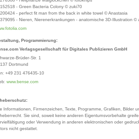
276308 - Heilpflanze Maiglöckchen © fotoknips
152518 - Green Bacteria Colony © zuki70
200424 - perfect fit man from the back in white towel © Anastasia
379095 - Nieren, Nierenerkrankungen - anatomische 3D-Illustration © a
w.fotolia.com
staltung, Programmierung:
nse.com Verlagsgesellschaft für Digitales Publizieren GmbH
hwarze-Brüder-Str. 1
137 Dortmund
n: +49 231 476435-10
eb:
www.bense.com
heberschutz:
le Informationen, Firmenzeichen, Texte, Programme, Grafiken, Bilder 
heberrecht. Sie sind, soweit keine anderen Eigentumsvorbehalte greife
rvielfältigung oder Verwendung in anderen elektronischen oder gedruc
tors nicht gestattet.