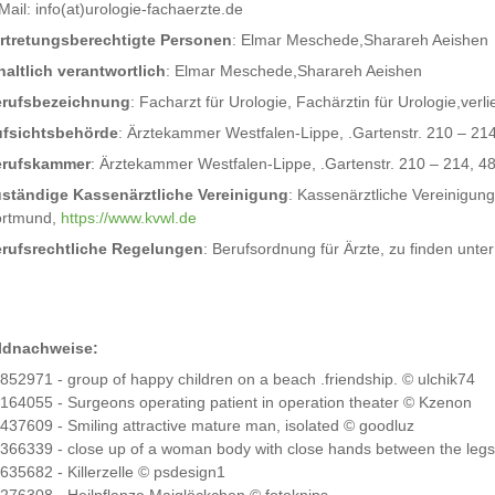
Mail: info(at)urologie-fachaerzte.de
rtretungsberechtigte Personen
: Elmar Meschede,Sharareh Aeishen
haltlich verantwortlich
: Elmar Meschede,Sharareh Aeishen
rufsbezeichnung
: Facharzt für Urologie, Fachärztin für Urologie,ver
fsichtsbehörde
: Ärztekammer Westfalen-Lippe, .Gartenstr. 210 – 21
erufskammer
: Ärztekammer Westfalen-Lippe, .Gartenstr. 210 – 214, 
ständige Kassenärztliche Vereinigung
: Kassenärztliche Vereinigun
rtmund,
https://www.kvwl.de
rufsrechtliche Regelungen
: Berufsordnung für Ärzte, zu finden unte
ldnachweise:
852971 - group of happy children on a beach .friendship. © ulchik74
164055 - Surgeons operating patient in operation theater © Kzenon
437609 - Smiling attractive mature man, isolated © goodluz
366339 - close up of a woman body with close hands between the legs
635682 - Killerzelle © psdesign1