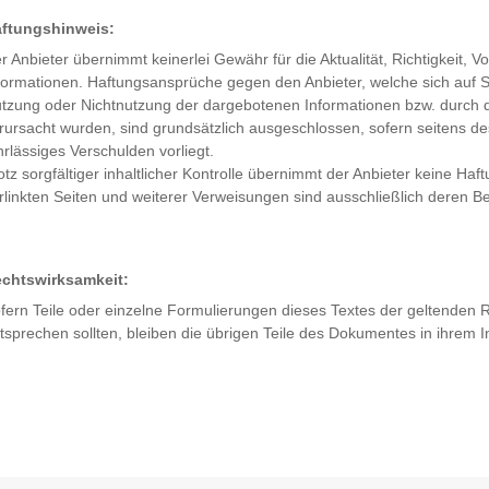
ftungshinweis:
r Anbieter übernimmt keinerlei Gewähr für die Aktualität, Richtigkeit, Vol
formationen. Haftungsansprüche gegen den Anbieter, welche sich auf Sc
tzung oder Nichtnutzung der dargebotenen Informationen bzw. durch di
rursacht wurden, sind grundsätzlich ausgeschlossen, sofern seitens des
hrlässiges Verschulden vorliegt.
otz sorgfältiger inhaltlicher Kontrolle übernimmt der Anbieter keine Haft
rlinkten Seiten und weiterer Verweisungen sind ausschließlich deren Bet
chtswirksamkeit:
fern Teile oder einzelne Formulierungen dieses Textes der geltenden Re
tsprechen sollten, bleiben die übrigen Teile des Dokumentes in ihrem In