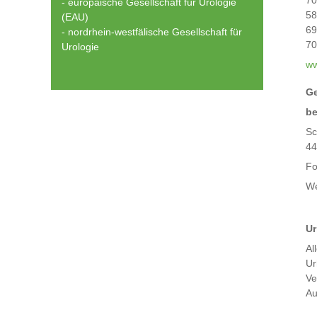
70
- europäische Gesellschaft für Urologie
58
(EAU)
69
- nordrhein-westfälische Gesellschaft für
70
Urologie
ww
Ge
be
Sc
44
Fo
W
Ur
Al
Ur
Ve
Au